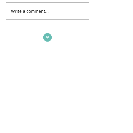
Write a comment...
ADDRESS
3165 St Johns Lane, Ellicott City, MD 21042
CALL US
410-461-1235
EMAIL
office@bethelchurch.org