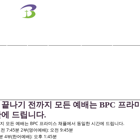
벧엘교회
Bethel Korean Presbyterian Church
예배공동체 / 가족공동체 / 교육공동체 / 선교공동체
사역
훈련
말씀/찬양
교회학교
교육기관
 끝나기 전까지 모든 예배는 BPC 프라
간에 드립니다.
지 모든 예배는 BPC 프라미스 채플에서 동일한 시간에 드립니다.
 7:45분 2부(영어예배): 오전 9:45분
분 4부(한어예배): 오후 1:45분