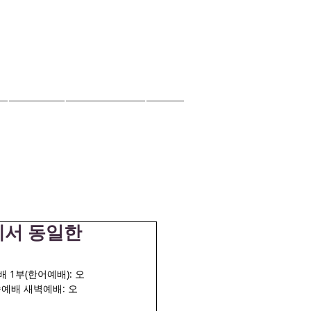
자료실
오늘의양식
EM
에서 동일한
 1부(한어예배): 오
 주중예배 새벽예배: 오