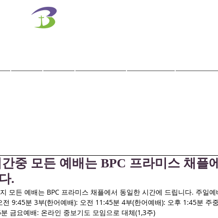
벧엘교회
Bethel Korean Presbyterian Church
예배공동체 / 가족공동체 / 교육공동체 / 선교공동체
사역
훈련
말씀/찬양
교회학교
교육기관
기간중 모든 예배는 BPC 프라미스 채플
다.
 모든 예배는 BPC 프라미스 채플에서 동일한 시간에 드립니다. 주일예배
 오전 9:45분 3부(한어예배): 오전 11:45분 4부(한어예배): 오후 1:45분
45분 금요예배: 온라인 중보기도 모임으로 대체(1,3주)