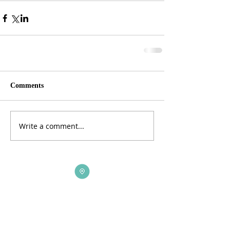
Comments
Write a comment...
ADDRESS
3165 St Johns Lane, Ellicott City, MD 21042