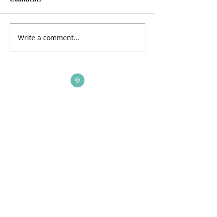
Write a comment...
ADDRESS
3165 St Johns Lane, Ellicott City, MD 21042
CALL US
410-461-1235
EMAIL