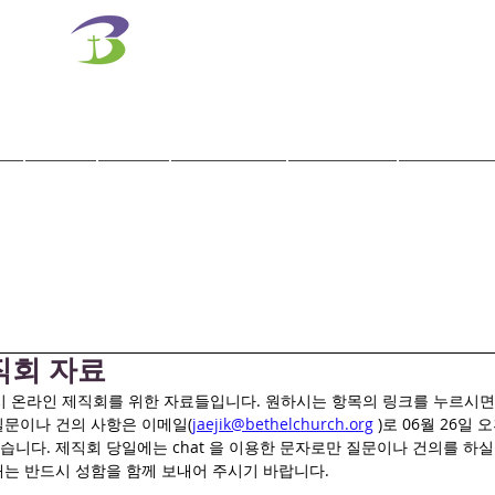
벧엘교회
Bethel Korean Presbyterian Church
예배공동체 / 가족공동체 / 교육공동체 / 선교공동체
사역
훈련
말씀/찬양
교회학교
교육기관
 제직회 자료
후 3시 온라인 제직회를 위한 자료들입니다. 원하시는 항목의 링크를 누르시
질문이나 건의 사항은 이메일(
jaejik@bethelchurch.org
 )로 06월 26일
니다. 제직회 당일에는 chat 을 이용한 문자로만 질문이나 건의를 하실
때는 반드시 성함을 함께 보내어 주시기 바랍니다. 