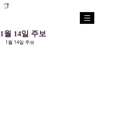
벧엘교회
Bethel Korean Presbyterian Church
예배공동체 / 가족공동체 / 교육공동체 / 선교공동체
1월 14일 주보
1월 14일 주보