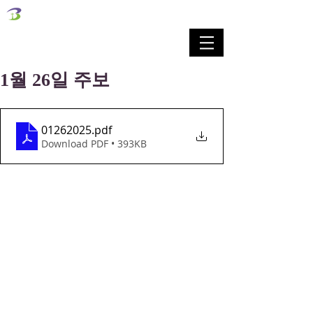
벧엘교회
Bethel Korean Presbyterian Church
예배공동체 / 가족공동체 / 교육공동체 / 선교공동체
1월 26일 주보
01262025
.pdf
Download PDF • 393KB