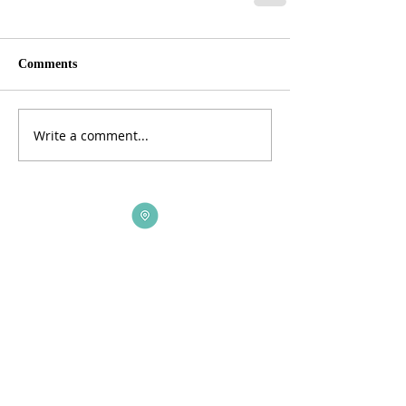
Comments
Write a comment...
ADDRESS
3165 St Johns Lane, Ellicott City, MD 21042
CALL US
410-461-1235