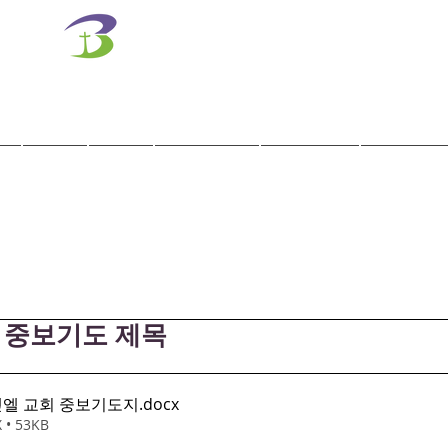
벧엘교회
Bethel Korean Presbyterian Church
예배공동체 / 가족공동체 / 교육공동체 / 선교공동체
사역
훈련
말씀/찬양
교회학교
교육기관
회 중보기도 제목
 벧엘 교회 중보기도지
.docx
 • 53KB