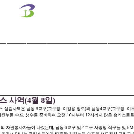
벧엘교회
Bethel Korean Presbyterian Church
예배공동체 / 가족공동체 / 교육공동체 / 선교공동체
사역
훈련
말씀/찬양
교회학교
교육기관
 사역(4월 8일)
리스 섬김사역은 남동 3교구(교구장: 이길용 장로)와 남동4교구(교구장: 이
 치킨누들 수프, 생수를 준비하여 오전 10시부터 12시까지 많은 홈리스들을
의 자원봉사자들이 나갔는데, 남동 3교구 및 4교구 사랑방 식구들 및 E
 돌면서 만나는 홈리스들에게 따뜻한 치킨누들 수프와 샌드위치 그리고 