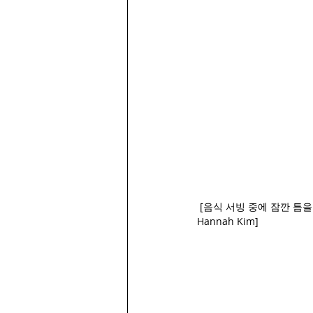
 [음식 서빙 중에 잠깐 틈을 내어 처음으로 홈리스 섬김사역에 따라나선 Jessica Chung 학생과 함께 한 EM 사랑방 식구 
Hannah Kim]