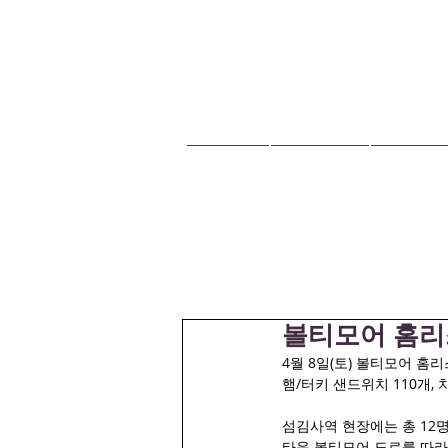
HOME
교회안내
교회소식
볼티모어 홈리스
4월 8일(토) 볼티모어 홈
햄/터키 샌드위치 110개,
섬김사역 현장에는 총 12명
타운 볼티모어 도로를 따라