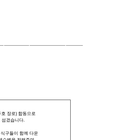
자료실
오늘의양식
EM
두호 장로) 합동으로 
 섬겼습니다. 
M 식구들이 함께 다운
생수병을 전해주며 