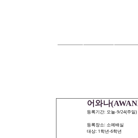
HOME
교회안내
교회소식
어와나(AWAN
등록기간: 오늘-9/24(주일) 오
등록장소: 소예배실
대상: 1학년-6학년