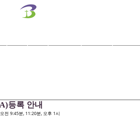
벧엘교회
Bethel Korean Presbyterian Church
예배공동체 / 가족공동체 / 교육공동체 / 선교공동체
사역
훈련
말씀/찬양
교회학교
교육기관
A)등록 안내
전 9:45분, 11:20분, 오후 1시