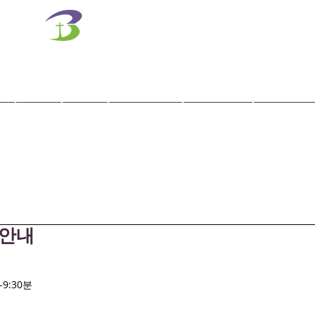
벧엘교회
Bethel Korean Presbyterian Church
예배공동체 / 가족공동체 / 교육공동체 / 선교공동체
사역
훈련
말씀/찬양
교회학교
교육기관
 안내
-9:30분