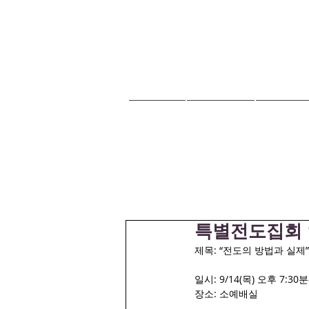
HOME
교회안내
교회소식
특별전도집회
제목: “전도의 방법과 실제”
일시: 9/14(목) 오후 7:30분
장소: 소예배실