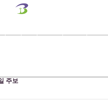
벧엘교회
Bethel Korean Presbyterian Church
예배공동체 / 가족공동체 / 교육공동체 / 선교공동체
사역
훈련
말씀/찬양
교회학교
교육기관
1일 주보