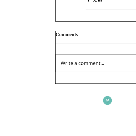
Comments
Write a comment...
ADDRESS
3165 St Johns Lane, Ellicott City, MD 