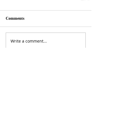
Comments
Write a comment...
ADDRESS
3165 St Johns Lane, Ellicott City, MD 21042
CALL US
410-461-1235