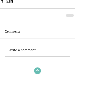
Comments
Write a comment...
ADDRESS
3165 St Johns Lane, Ellicott City, MD 21042