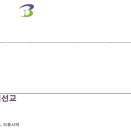
벧엘교회
Bethel Korean Presbyterian Church
예배공동체 / 가족공동체 / 교육공동체 / 선교공동체
사역
훈련
말씀/찬양
교회학교
교육기관
단기선교
용, 의류사역