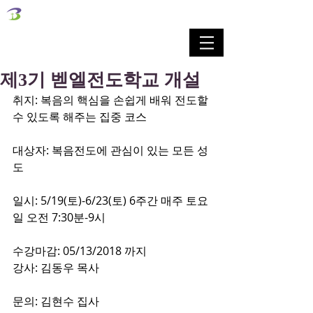
벧엘교회
Bethel Korean Presbyterian Church
예배공동체 / 가족공동체 / 교육공동체 / 선교공동체
제3기 벧엘전도학교 개설
취지: 복음의 핵심을 손쉽게 배워 전도할 
수 있도록 해주는 집중 코스
대상자: 복음전도에 관심이 있는 모든 성
도
일시: 5/19(토)-6/23(토) 6주간 매주 토요
일 오전 7:30분-9시
수강마감: 05/13/2018 까지 
강사: 김동우 목사
문의: 김현수 집사