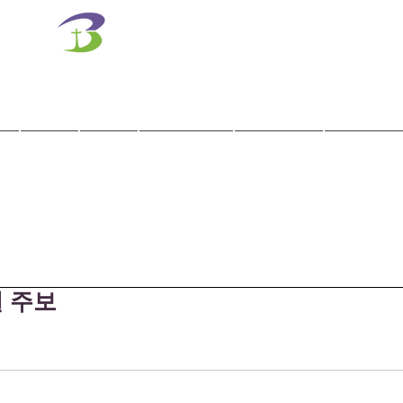
벧엘교회
Bethel Korean Presbyterian Church
예배공동체 / 가족공동체 / 교육공동체 / 선교공동체
사역
훈련
말씀/찬양
교회학교
교육기관
일 주보