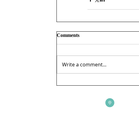
Comments
Write a comment...
ADDRESS
3165 St Johns Lane, Ellicott City, MD 