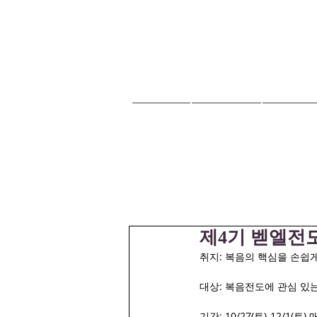
HOME
교회안내
교회소식
제4기 벧엘전
취지: 복음의 핵심을 손쉽
대상: 복음전도에 관심 있
기간: 10/27(토)-12/1(토