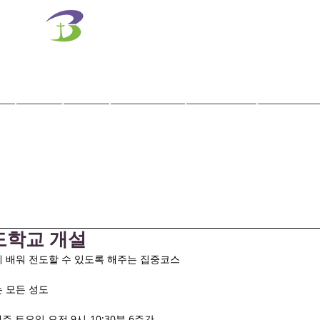
벧엘교회
Bethel Korean Presbyterian Church
예배공동체 / 가족공동체 / 교육공동체 / 선교공동체
사역
훈련
말씀/찬양
교회학교
교육기관
도학교 개설
게 배워 전도할 수 있도록 해주는 집중코스
는 모든 성도
) 매주 토요일 오전 9시-10:30분 6주간