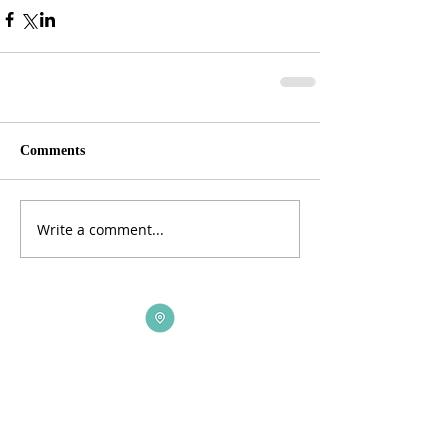
Comments
Write a comment...
ADDRESS
3165 St Johns Lane, Ellicott City, MD 21042