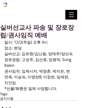
벧엘교회
Bethel Korean Presbyterian Church
예배공동체 / 가족공동체 / 교육공동체 / 선교공동체
실버선교사 파송 및 장로장
립/권사임직 예배
일시: 12/2(주일) 오후 4시
장소: 본당
실버선교: 김유현/김난용, 양재주/양선숙
장로장립: 고성주, 김선호, 임병덕, Sung 
Kwon
권사임직: 김제시카, 박영춘, 박지은, 변
연옥, 이승숙, 이영란B, 이정란, 임애란, 
지인임
*선물/화환은 일체 사양합니다.
Tags:
공지사항