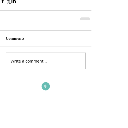
Comments
Write a comment...
ADDRESS
3165 St Johns Lane, Ellicott City, MD 21042