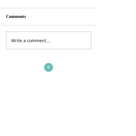
Comments
Write a comment...
ADDRESS
3165 St Johns Lane, Ellicott City, MD 21042
CALL US
410-461-1235