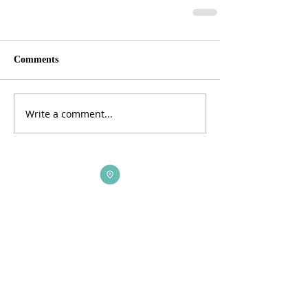
Comments
Write a comment...
ADDRESS
3165 St Johns Lane, Ellicott City, MD 21042
CALL US
410-461-1235