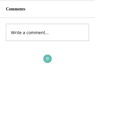
Comments
Write a comment...
ADDRESS
3165 St Johns Lane, Ellicott City, MD 21042
CALL US
410-461-1235