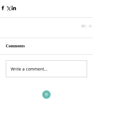
Comments
Write a comment...
ADDRESS
3165 St Johns Lane, Ellicott City, MD 21042