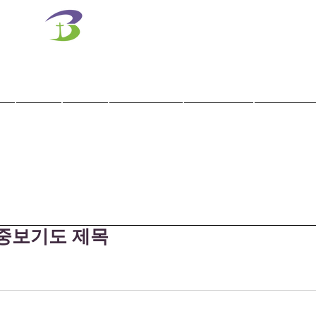
벧엘교회
Bethel Korean Presbyterian Church
예배공동체 / 가족공동체 / 교육공동체 / 선교공동체
사역
훈련
말씀/찬양
교회학교
교육기관
 중보기도 제목