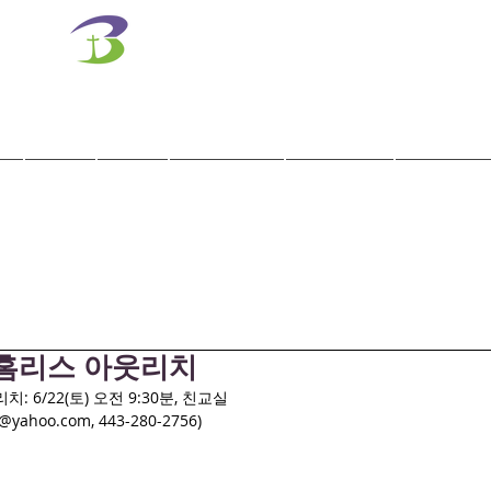
벧엘교회
Bethel Korean Presbyterian Church
예배공동체 / 가족공동체 / 교육공동체 / 선교공동체
사역
훈련
말씀/찬양
교회학교
교육기관
 홈리스 아웃리치
 6/22(토) 오전 9:30분, 친교실
ahoo.com, 443-280-2756)