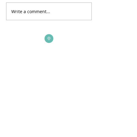
Write a comment...
ADDRESS
3165 St Johns Lane, Ellicott City, MD 21042
CALL US
410-461-1235
EMAIL
office@bethelchurch.org