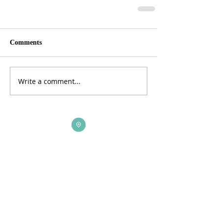
Comments
Write a comment...
ADDRESS
3165 St Johns Lane, Ellicott City, MD 21042
CALL US
410-461-1235