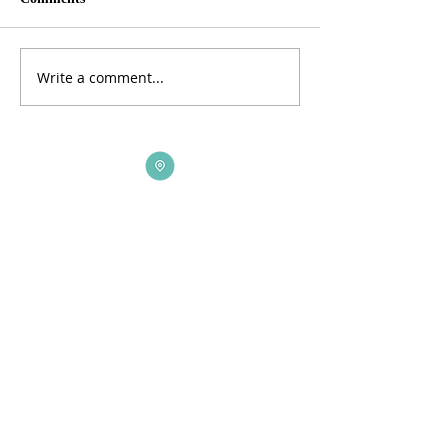
Write a comment...
ADDRESS
3165 St Johns Lane, Ellicott City, MD 21042
CALL US
410-461-1235
EMAIL