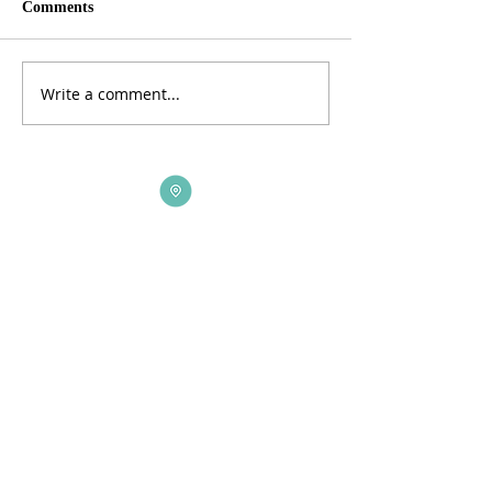
Comments
Write a comment...
ADDRESS
3165 St Johns Lane, Ellicott City, MD 21042
CALL US
410-461-1235