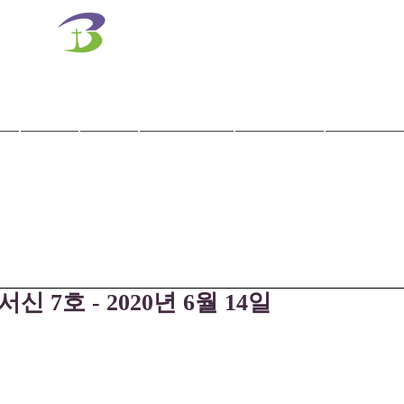
벧엘교회
Bethel Korean Presbyterian Church
예배공동체 / 가족공동체 / 교육공동체 / 선교공동체
사역
훈련
말씀/찬양
교회학교
교육기관
 7호 - 2020년 6월 14일