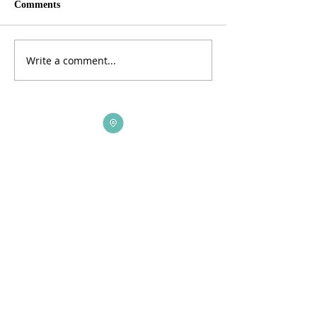
Comments
Write a comment...
ADDRESS
3165 St Johns Lane, Ellicott City, MD 21042
CALL US
410-461-1235