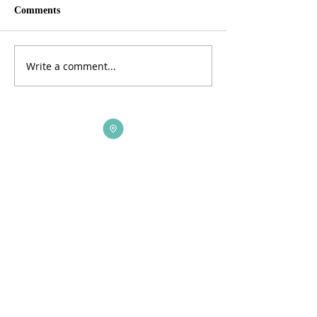
Comments
Write a comment...
ADDRESS
3165 St Johns Lane, Ellicott City, MD 21042
CALL US
410-461-1235