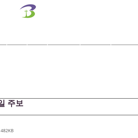
벧엘교회
Bethel Korean Presbyterian Church
예배공동체 / 가족공동체 / 교육공동체 / 선교공동체
사역
훈련
말씀/찬양
교회학교
교육기관
0일 주보
 482KB