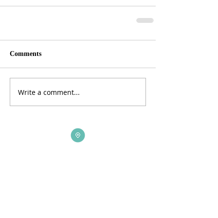
Comments
Write a comment...
ADDRESS
3165 St Johns Lane, Ellicott City, MD 21042
CALL US