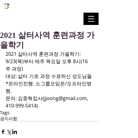
벧엘교회
Bethel Korean Presbyterian Church
예배공동체 / 가족공동체 / 교육공동체 / 선교공동체
2021 삶터사역 훈련과정 가
을학기
2021 삶터사역 훈련과정 가을학기: 
9/23(목)부터 매주 목요일 오후 8시(16
주 과정)
대상: 삶터 기초 과정 수료하신 성도님들 
*온라인진행. 소그룹모임온/오프라인병
행.
문의: 김중혁집사(jjoong@gmail.com, 
410-999-5414)
Tags:
공지사항