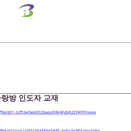
벧엘교회
Bethel Korean Presbyterian Church
예배공동체 / 가족공동체 / 교육공동체 / 선교공동체
사역
훈련
말씀/찬양
교회학교
교육기관
 사랑방 인도자 교재
m/file/d/1-nZfUw5xAS52Xaqji0i9vWybR2ZYAYFJ/view
om/file/d/1jcwLUjjF7z4hXM5w0MX-gnbcJksPDumv/view