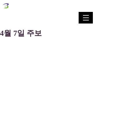
벧엘교회
Bethel Korean Presbyterian Church
예배공동체 / 가족공동체 / 교육공동체 / 선교공동체
4월 7일 주보