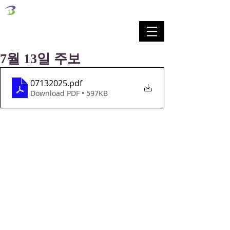
벧엘교회
Bethel Korean Presbyterian Church
예배공동체 / 가족공동체 / 교육공동체 / 선교공동체
7월 13일 주보
07132025
.pdf
Download PDF • 597KB