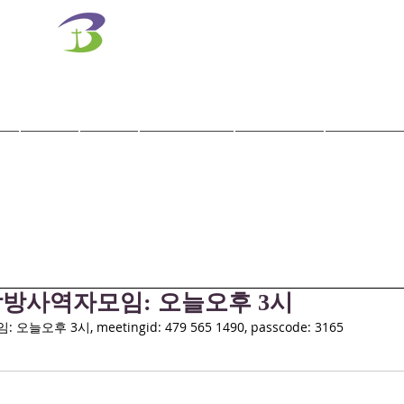
벧엘교회
Bethel Korean Presbyterian Church
예배공동체 / 가족공동체 / 교육공동체 / 선교공동체
사역
훈련
말씀/찬양
교회학교
교육기관
방사역자모임: 오늘오후 3시
 3시, meetingid: 479 565 1490, passcode: 3165