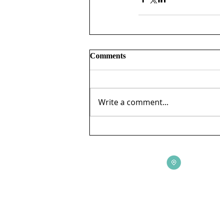
Comments
Write a comment...
ADDRESS
3165 St Johns Lane, Ellicott City, MD 