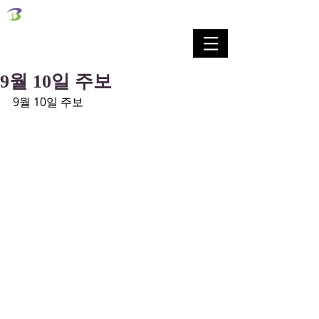
벧엘교회
Bethel Korean Presbyterian Church
예배공동체 / 가족공동체 / 교육공동체 / 선교공동체
9월 10일 주보
9월 10일 주보