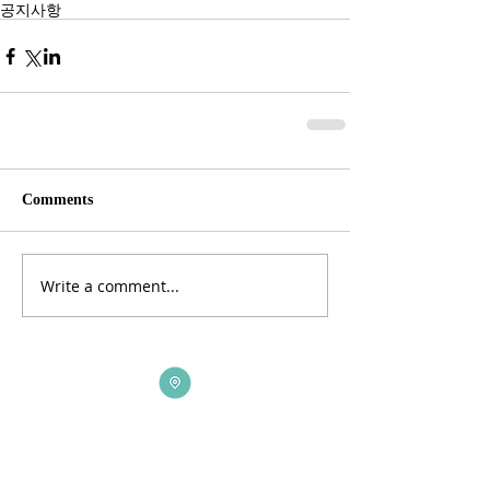
공지사항
Comments
Write a comment...
ADDRESS
3165 St Johns Lane, Ellicott City, MD 21042