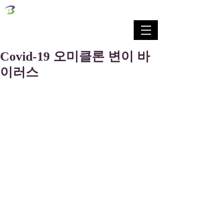
벧엘교회
Bethel Korean Presbyterian Church
예배공동체 / 가족공동체 / 교육공동체 / 선교공동체
Covid-19 오미클론 변이 바
이러스