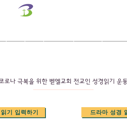
벧엘교회
Bethel Korean Presbyterian Church
예배공동체 / 가족공동체 / 교육공동체 / 선교공동체
사역
훈련
말씀/찬양
교회학교
교육기관
코로나 극복을 위한 벧엘교회 전교인 성경읽기 운
읽기 입력하기
드라마 성경 