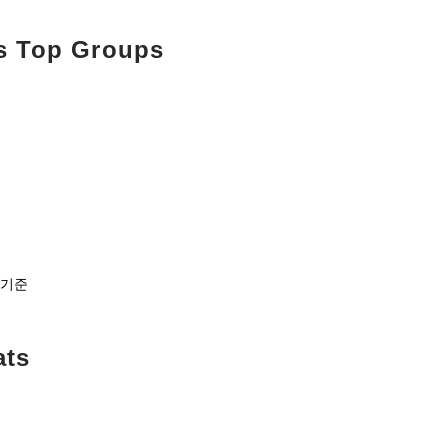
's Top Groups
 기준
ats