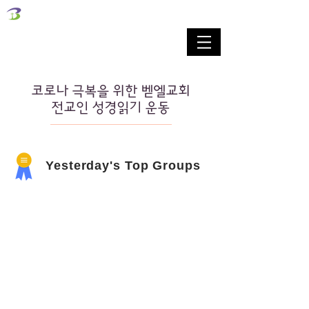
벧엘교회
Bethel Korean Presbyterian Church
예배공동체 / 가족공동체 / 교육공동체 / 선교공동체
코로나 극복을 위한 벧엘교회
전교인 성경읽기 운동
Yesterday's Top Groups