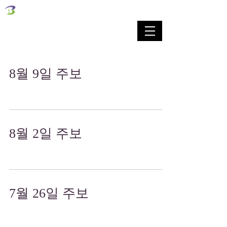
벧엘교회
Bethel Korean Presbyterian Church
예배공동체 / 가족공동체 / 교육공동체 / 선교공동체
8월 9일 주보
8월 2일 주보
7월 26일 주보