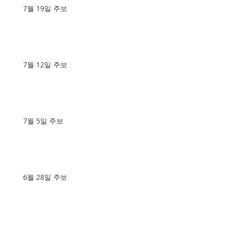
7월 19일 주보
7월 12일 주보
7월 5일 주보
6월 28일 주보