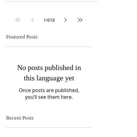
1
/
618
Featured Posts
No posts published in
this language yet
Once posts are published,
you’ll see them here.
Recent Posts