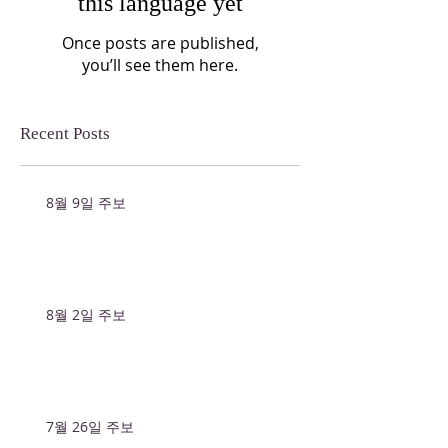
this language yet
Once posts are published,
you’ll see them here.
Recent Posts
8월 9일 주보
8월 2일 주보
7월 26일 주보