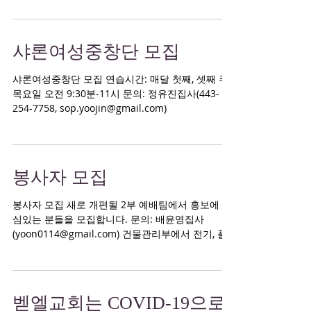
신 등록교인은 누구나 참여 가능 등록방법: 교회...
샤론여성중창단 모집
샤론여성중창단 모집 연습시간: 매달 첫째, 셋째 주
목요일 오전 9:30분-11시 문의: 정유진집사(443-
254-7758, sop.yoojin@gmail.com)
봉사자 모집
봉사자 모집 새로 개편될 2부 예배팀에서 홍보에 관
심있는 분들을 모집합니다. 문의: 배윤영집사
(yoon0114@gmail.com) 건물관리부에서 전기, 플
러밍, 목수 및 일반 자원봉사자를 찾습니다. 문의: 신
현춘집사(410-739-9534) KM...
벧엘교회는 COVID-19으로