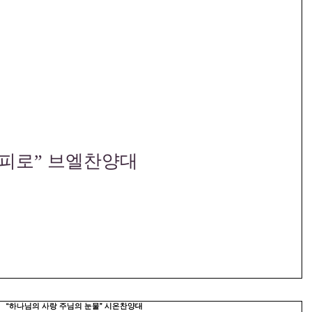
 피로” 브엘찬양대