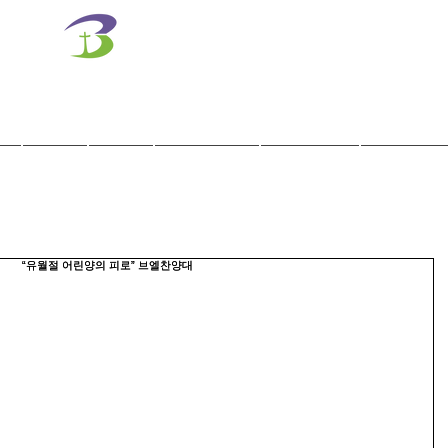
벧엘교회
Bethel Korean Presbyterian Church
예배공동체 / 가족공동체 / 교육공동체 / 선교공동체
사역
훈련
말씀/찬양
교회학교
교육기관