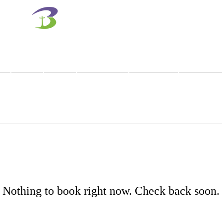
벧엘교회
Bethel Korean Presbyterian Church
예배공동체 / 가족공동체 / 교육공동체 / 선교공동체
사역
훈련
말씀/찬양
교회학교
교육기관
Nothing to book right now. Check back soon.